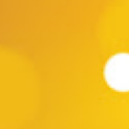
Cayetana (murga) 22:15 - Los Curtidores de Hongos (murga) 23:30
- Doña Bastarda (murga) ETAPA 2 lunes 04/03 21:00 - Integración
(soc. de negros y lubol...