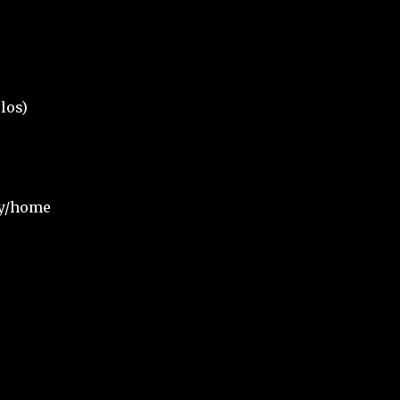
los)
uy/home