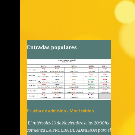
Entradas populares
Prueba de admisión - Montevideo
El miércoles 13 de Noviembre a las 20:30hs
comienza LA PRUEBA DE ADMISIÓN para el