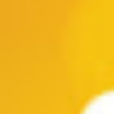
(soc. de negros y lubol...