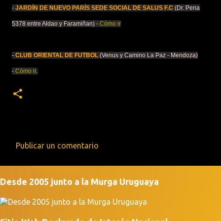
-
JARDÍN DE NUEVO PARÍS SEDE SOCIAL DE SALUS F.C
(Dr. Pena
5378 entre Aldao y Faramiñan) -
Cómo ir
-
CLUB ORIENTAL DE FUTBOL
(Venus y Camino La Paz - Mendoza)
-
Cómo ir
.
Publicar un comentario
C
o
Desde 2005 junto a la Murga Uruguaya
m
e
n