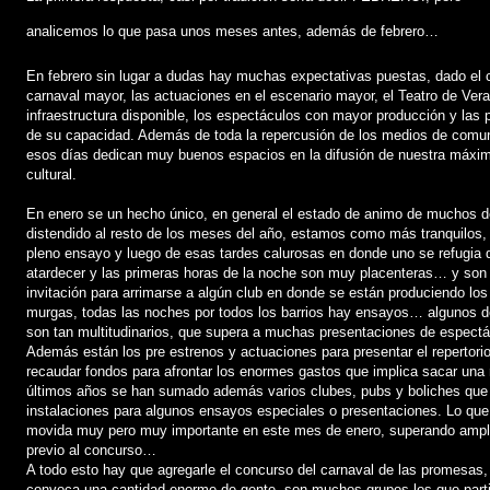
analicemos lo que pasa unos meses antes, además de febrero…
En febrero sin lugar a dudas hay muchas expectativas puestas, dado el 
carnaval mayor, las actuaciones en el escenario mayor, el Teatro de Vera
infraestructura disponible, los espectáculos con mayor producción y las
de su capacidad. Además de toda la repercusión de los medios de comun
esos días dedican muy buenos espacios en la difusión de nuestra máxi
cultural.
En enero se un hecho único, en general el estado de animo de muchos 
distendido al resto de los meses del año, estamos como más tranquilos,
pleno ensayo y luego de esas tardes calurosas en donde uno se refugia 
atardecer y las primeras horas de la noche son muy placenteras… y son
invitación para arrimarse a algún club en donde se están produciendo lo
murgas, todas las noches por todos los barrios hay ensayos… algunos 
son tan multitudinarios, que supera a muchas presentaciones de espectá
Además están los pre estrenos y actuaciones para presentar el repertorio 
recaudar fondos para afrontar los enormes gastos que implica sacar una
últimos años se han sumado además varios clubes, pubs y boliches que
instalaciones para algunos ensayos especiales o presentaciones. Lo que
movida muy pero muy importante en este mes de enero, superando amp
previo al concurso…
A todo esto hay que agregarle el concurso del carnaval de las promesas
convoca una cantidad enorme de gente, son muchos grupos los que part