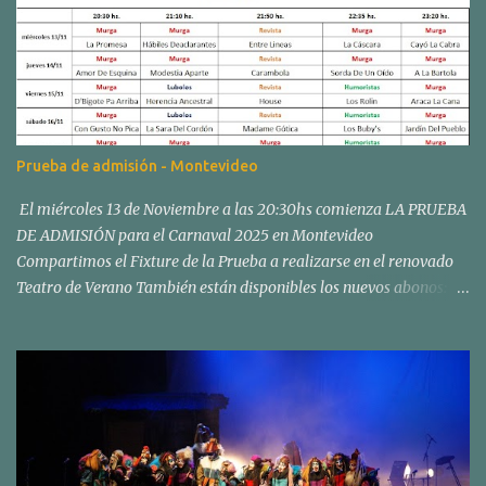
Prueba de admisión - Montevideo
El miércoles 13 de Noviembre a las 20:30hs comienza LA PRUEBA
DE ADMISIÓN para el Carnaval 2025 en Montevideo
Compartimos el Fixture de la Prueba a realizarse en el renovado
Teatro de Verano También están disponibles los nuevos abonos:
Los abonos para el Concurso Oficial de Carnaval en el Teatro de
Verano "Ramón Collazo" comenzarán a venderse el sábado 02 y
domingo 03 de noviembre, en nuestra sede social de Fiol de Pereda
esq. Av. Joaquín Suárez, de 11:00 a 16:00 hs. Esos días estarán
reservados para quienes deseen renovar sus lugares del Carnaval
2024. El lunes 04 de noviembre, también en nuestra sede social,
comenzará la venta libre para nuevos abonados, de 13:00 a 17:00.