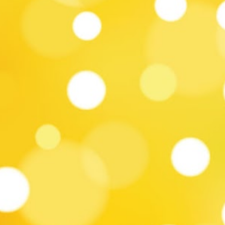
a Salir (murga) ETAPA 5 jueves 29/02 21:00
- Gala 1985 (revista) 22:20 - Gente Grande
(murga) 23:35 - Zingaros (parodistas)
ETAPA 6 viernes 01/03 21:00 - Yambo Kenia
(soc. de negros y lubolos) 22:25 - Los
Chobys (humoristas) 23:50 - La Nueva
Milonga (murga) ETAPA 7 sábado 02/03
21:00 - Los Diablos Verdes (murga) 22:25 -
Queso Magro (murga) 23:40 - Los
Muchachos (parodistas) ETAPA 8 domingo
03/03 21:00 - La Cayetana (murga) 22:15 -
Los Curtidores de Hongos (murga) 23:30 -
Doña Bastarda (murga) ETAPA 2 lunes
04/03 21:00 - Integración (soc. de negros y
lubol...