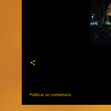
Publicar un comentario
C
o