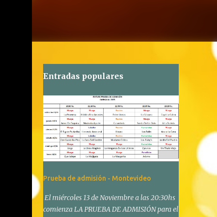
Entradas populares
Prueba de admisión - Montevideo
El miércoles 13 de Noviembre a las 20:30hs
comienza LA PRUEBA DE ADMISIÓN para el