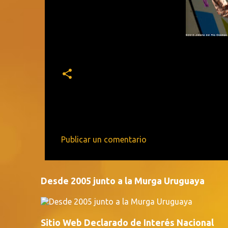
Publicar un comentario
C
o
m
Desde 2005 junto a la Murga Uruguaya
e
n
Sitio Web Declarado de Interés Nacional
t