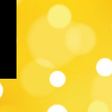
a Salir (murga) ETAPA 5 jueves 29/02 21:00
- Gala 1985 (revista) 22:20 - Gente Grande
(murga) 23:35 - Zingaros (parodistas)
ETAPA 6 viernes 01/03 21:00 - Yambo Kenia
(soc. de negros y lubolos) 22:25 - Los
Chobys (humoristas) 23:50 - La Nueva
Milonga (murga) ETAPA 7 sábado 02/03
21:00 - Los Diablos Verdes (murga) 22:25 -
Queso Magro (murga) 23:40 - Los
Muchachos (parodistas) ETAPA 8 domingo
03/03 21:00 - La Cayetana (murga) 22:15 -
Los Curtidores de Hongos (murga) 23:30 -
Doña Bastarda (murga) ETAPA 2 lunes
04/03 21:00 - Integración (soc. de negros y
lubol...