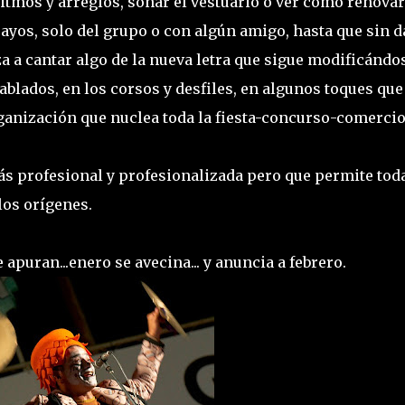
ritmos y arreglos, soñar el vestuario o ver como renovar
ayos, solo del grupo o con algún amigo, hasta que sin d
eza a cantar algo de la nueva letra que sigue modificándos
tablados, en los corsos y desfiles, en algunos toques que
rganización que nuclea toda la fiesta-concurso-comercio
ás profesional y profesionalizada pero que permite tod
 los orígenes.
apuran...enero se avecina... y anuncia a febrero.