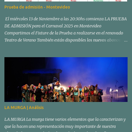
Prueba de admisión - Montevideo
El miércoles 13 de Noviembre a las 20:30hs comienza LA PRUEBA
DE ADMISIÓN para el Carnaval 2025 en Montevideo
Compartimos el Fixture de la Prueba a realizarse en el renovado
Teatro de Verano También están disponibles los nuevos abonos:
Los abonos para el Concurso Oficial de Carnaval en el Teatro de
Verano "Ramón Collazo" comenzarán a venderse el sábado 02 y
domingo 03 de noviembre, en nuestra sede social de Fiol de Pereda
esq. Av. Joaquín Suárez, de 11:00 a 16:00 hs. Esos días estarán
reservados para quienes deseen renovar sus lugares del Carnaval
2024. El lunes 04 de noviembre, también en nuestra sede social,
comenzará la venta libre para nuevos abonados, de 13:00 a 17:00.
PRECIOS: 3 Ruedas: Sector B: $20.000 Sector A y C: $19.000 1º y 2º
Rueda: Sector B: $16.000 Sector A y C: $15.000 Abonos Platea
LA MURGA | Análisis
Media Tres Ruedas: $ 11.000 FORMAS DE PAGO: Efectivo Mercado
Pago: Hasta 12 cuotas Tarjetas Cabal: Hasta 12 cuotas Tarjetas de
LA MURGA La murga tiene varios elementos que la caracterizan y
débito: Visa y Maestro Tarjetas de crédito: Hasta 6...
que la hacen una representación muy importante de nuestra