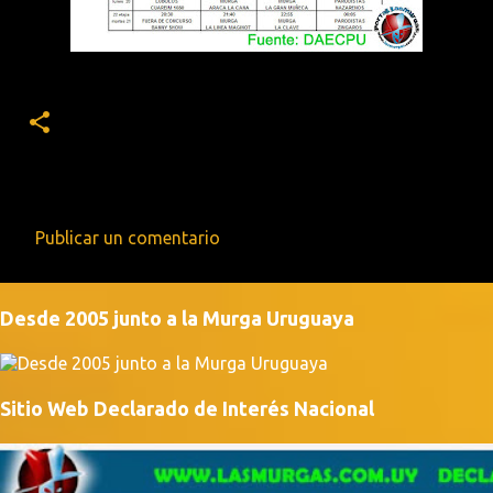
Publicar un comentario
C
o
Desde 2005 junto a la Murga Uruguaya
m
e
n
Sitio Web Declarado de Interés Nacional
t
a
r