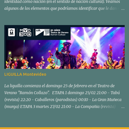
identidad como nación (en el sentido de nación cultural). Veamos
algunos de los elementos que podríamos identificar que le dan esa
condición, condición que la ubica en un lugar privilegiado a la hora
de pensar en Uruguay o de identificar una comunidad de
uruguayos. Realicemos una lista de características que
profundizaremos más adelante: ES COLECTIVO , se constituye en
un grupo ES UN LUGAR DE CREACIÓN y que se RECREA
continuamente ES UNA REPRESENTACIÓN ARTÍSTICA (que
incluye música, textos, artes de escenario teatral) ES POPULAR
(del pueblo, para el pueblo y en todos los pueblos) TIENE
HISTORIA Y TRADICIÓN Es considerado con una VISIÓN MUY
LIGUILLA Montevideo
POSITIVA por la sociedad en general INCLUYE PASIÓN , afiliación
y pertenencia a un grupo (se constituyen hinchadas) ES
La liguilla comienza el domingo 25 de febrero en el Teatro de
ORIGINARIA , en la transformación y convergenci...
Verano "Ramón Collazo". ETAPA 1 domingo 25/02 21:00 - Tabú
(revista) 22:20 - Caballeros (parodistas) 00:10 - La Gran Muñeca
(murga) ETAPA 3 martes 27/02 21:00 - La Compañia (revista)
22:20 - Momosapiens (parodistas) 00:10 - La Trasnochada
(murga) ETAPA 4 miércoles 28/02 21:00 - Valores (soc. de negros y
lubolos) 22:25 - Fantoches (humoristas) 23:50 - Nos Obligan a