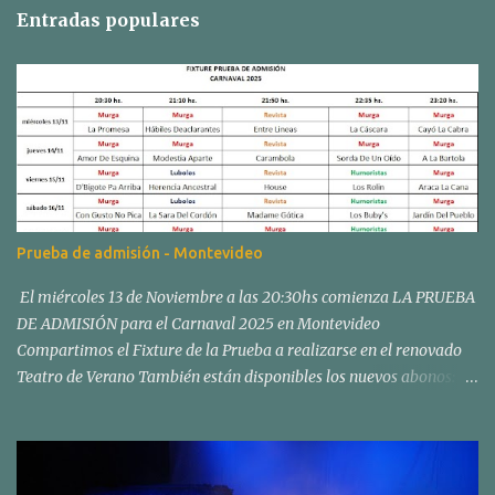
Entradas populares
Prueba de admisión - Montevideo
El miércoles 13 de Noviembre a las 20:30hs comienza LA PRUEBA
DE ADMISIÓN para el Carnaval 2025 en Montevideo
Compartimos el Fixture de la Prueba a realizarse en el renovado
Teatro de Verano También están disponibles los nuevos abonos:
Los abonos para el Concurso Oficial de Carnaval en el Teatro de
Verano "Ramón Collazo" comenzarán a venderse el sábado 02 y
domingo 03 de noviembre, en nuestra sede social de Fiol de Pereda
esq. Av. Joaquín Suárez, de 11:00 a 16:00 hs. Esos días estarán