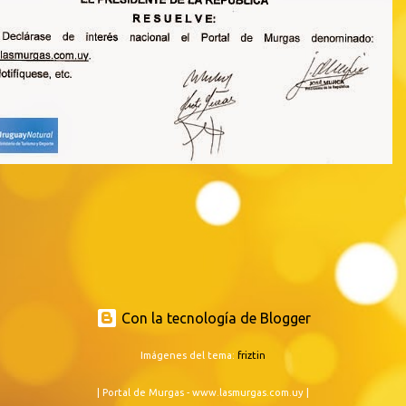
Con la tecnología de Blogger
Imágenes del tema:
friztin
| Portal de Murgas - www.lasmurgas.com.uy |