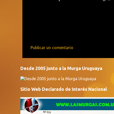
Publicar un comentario
C
o
m
Desde 2005 junto a la Murga Uruguaya
e
n
Sitio Web Declarado de Interés Nacional
t
a
r
i