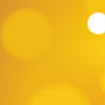
- Doña Bastarda (murga) ETAPA 2 lunes 04/03 21:00 - Integración
(soc. de negros y lubol...