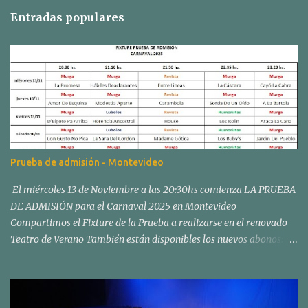
Entradas populares
Prueba de admisión - Montevideo
El miércoles 13 de Noviembre a las 20:30hs comienza LA PRUEBA
DE ADMISIÓN para el Carnaval 2025 en Montevideo
Compartimos el Fixture de la Prueba a realizarse en el renovado
Teatro de Verano También están disponibles los nuevos abonos:
Los abonos para el Concurso Oficial de Carnaval en el Teatro de
Verano "Ramón Collazo" comenzarán a venderse el sábado 02 y
domingo 03 de noviembre, en nuestra sede social de Fiol de Pereda
esq. Av. Joaquín Suárez, de 11:00 a 16:00 hs. Esos días estarán