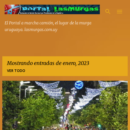
Ir al contenido pri
El Portal a marcha camión, el lugar de la murga
uruguaya. lasmurgas.com.uy
Mostrando entradas de enero, 2023
VER TODO
E
n
t
r
a