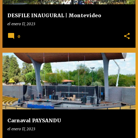
d
a
DESFILE INAUGURAL | Montevideo
s
el
enero 17, 2023
0
Carnaval PAYSANDU
el
enero 17, 2023