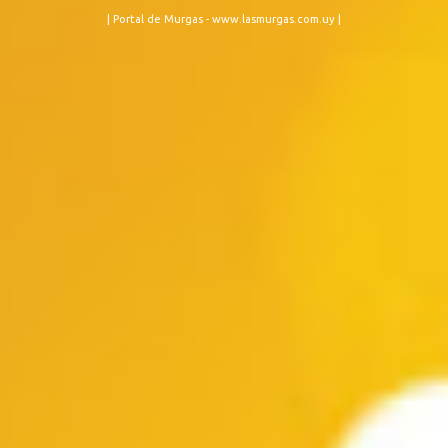
lubolos) 22:25 - Los Chobys (humoristas) 23:50 - La Nueva
| Portal de Murgas - www.lasmurgas.com.uy |
Milonga (murga) ETAPA 7 sábado 02/03 21:00 - Los Diablos
Verdes (murga) 22:25 - Queso Magro (murga) 23:40 - Los
Muchachos (parodistas) ETAPA 8 domingo 03/03 21:00 - La
Cayetana (murga) 22:15 - Los Curtidores de Hongos (murga) 23:30
- Doña Bastarda (murga) ETAPA 2 lunes 04/03 21:00 - Integración
(soc. de negros y lubol...