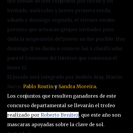
dos ruedas de tres conjuntos por noche y un
invitado, miércoles y jueves primera rueda,
sábado y domingo segunda, el viernes estaba
previsto que actuaran grupos invitados pero
dada la suspensión del jueves no fue posible. Hoy
domingo 11 se darán a conocer las 4 clasificadas
para el Concurso del Interior que comienza el
lunes 12.
El jurado está integrado por Andrés Atay, Martin
Sacco,
Pablo Routin
y
Sandra Moreira
.
Los conjuntos que resulten ganadores de este
concurso departamental se llevarán el trofeo
realizado por
Roberto Benitez
, que este año son
mascaras apoyadas sobre la clave de sol.