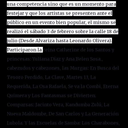
una competencia sino que es un momento para
festejar y que los artistas se presenten ante el
público en un evento bien popular, el mismo se
realizó el sábado 3 de febrero sobre la calle 18 de
julio (Desde Alvariza hasta Leonardo Olivera).
Participaron la
reina
Catherine de los Santos
y
princesas:
Yuliana Diaz y Ana Belen Sosa.
,
c
abezudos y
c
abezones
, las
Murgas:
En Busca del
Tesoro Perdido, La Clave, Martes 13, La
Requerida, La Osa Rafaela, Se va la Combi, Eterna
Quimera y Los Fantasmas se Divierten.
Comparsas: Jacinto Vera, Kandumba Zulú, La
Nueva Maldombe, De San Carlos y La Generación
Lubola.
Y las E
scuelas de Samba:
Los Charabones,