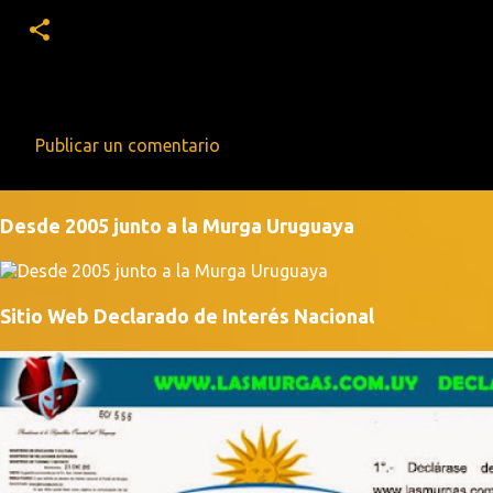
Publicar un comentario
C
o
Desde 2005 junto a la Murga Uruguaya
m
e
n
Sitio Web Declarado de Interés Nacional
t
a
r
i
o
s