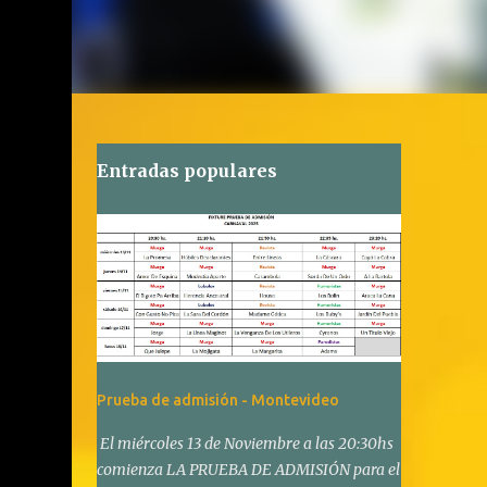
Entradas populares
Prueba de admisión - Montevideo
El miércoles 13 de Noviembre a las 20:30hs
comienza LA PRUEBA DE ADMISIÓN para el