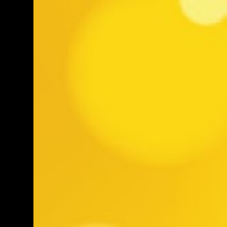
a Salir (murga) ETAPA 5 jueves 29/02 21:00
- Gala 1985 (revista) 22:20 - Gente Grande
(murga) 23:35 - Zingaros (parodistas)
ETAPA 6 viernes 01/03 21:00 - Yambo Kenia
(soc. de negros y lubolos) 22:25 - Los
Chobys (humoristas) 23:50 - La Nueva
Milonga (murga) ETAPA 7 sábado 02/03
21:00 - Los Diablos Verdes (murga) 22:25 -
Queso Magro (murga) 23:40 - Los
Muchachos (parodistas) ETAPA 8 domingo
03/03 21:00 - La Cayetana (murga) 22:15 -
Los Curtidores de Hongos (murga) 23:30 -
Doña Bastarda (murga) ETAPA 2 lunes
04/03 21:00 - Integración (soc. de negros y
lubol...